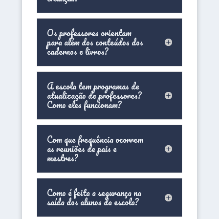
Os professores orientam
para além dos conteúdos dos
cadernos e livros?
A escola tem programas de
atualização de professores?
Como eles funcionam?
Com que frequência ocorrem
as reuniões de pais e
mestres?
Como é feita a segurança na
saída dos alunos da escola?