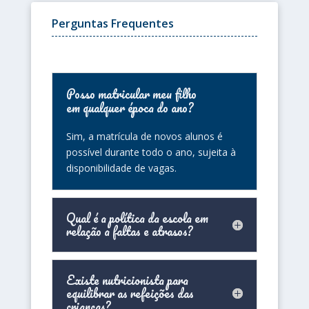
Perguntas Frequentes
Posso matricular meu filho
em qualquer época do ano?
Sim, a matrícula de novos alunos é
possível durante todo o ano, sujeita à
disponibilidade de vagas.
Qual é a política da escola em
relação a faltas e atrasos?
Existe nutricionista para
equilibrar as refeições das
crianças?