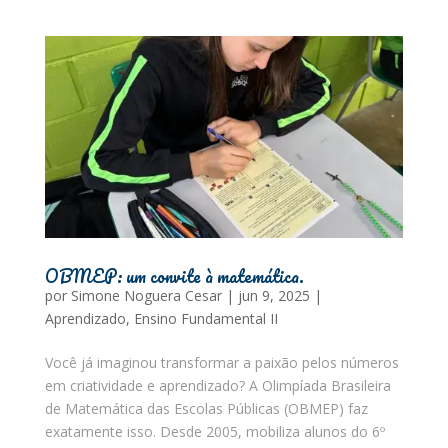
OBMEP: um convite à matemática.
por
Simone Noguera Cesar
|
jun 9, 2025
|
Aprendizado
,
Ensino Fundamental II
Você já imaginou transformar a paixão pelos números
em criatividade e aprendizado? A Olimpíada Brasileira
de Matemática das Escolas Públicas (OBMEP) faz
exatamente isso. Desde 2005, mobiliza alunos do 6º