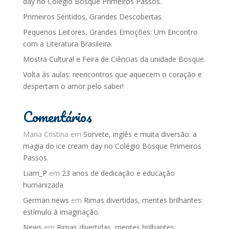
day no Colégio Bosque Primeiros Passos.
Primeiros Sentidos, Grandes Descobertas.
Pequenos Leitores, Grandes Emoções: Um Encontro
com a Literatura Brasileira.
Mostra Cultural e Feira de Ciências da unidade Bosque.
Volta às aulas: reencontros que aquecem o coração e
despertam o amor pelo saber!
Comentários
Maria Cristina
em
Sorvete, inglês e muita diversão: a
magia do ice cream day no Colégio Bosque Primeiros
Passos.
Liam_P
em
23 anos de dedicação e educação
humanizada
German news
em
Rimas divertidas, mentes brilhantes:
estímulo à imaginação.
News
em
Rimas divertidas, mentes brilhantes: